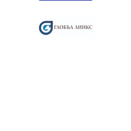
Младши търговец с химически
суровини
Разбери повече
Специалист металограф –
«Промет Стиил» ЕАД